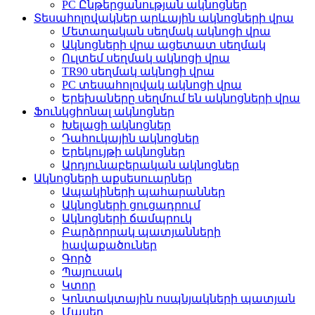
PC Ընթերցանության ակնոցներ
Տեսահոլովակներ արևային ակնոցների վրա
Մետաղական սեղմակ ակնոցի վրա
Ակնոցների վրա ացետատ սեղմակ
Ուլտեմ սեղմակ ակնոցի վրա
TR90 սեղմակ ակնոցի վրա
PC տեսահոլովակ ակնոցի վրա
Երեխաները սեղմում են ակնոցների վրա
Ֆունկցիոնալ ակնոցներ
Խելացի ակնոցներ
Դահուկային ակնոցներ
Երեկույթի ակնոցներ
Արդյունաբերական ակնոցներ
Ակնոցների աքսեսուարներ
Ապակիների պահարաններ
Ակնոցների ցուցադրում
Ակնոցների ճամպրուկ
Բարձրորակ պատյանների
հավաքածուներ
Գործ
Պայուսակ
Կտոր
Կոնտակտային ոսպնյակների պատյան
Մասեր