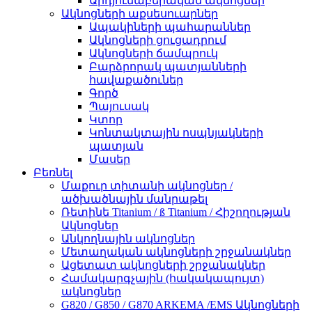
Արդյունաբերական ակնոցներ
Ակնոցների աքսեսուարներ
Ապակիների պահարաններ
Ակնոցների ցուցադրում
Ակնոցների ճամպրուկ
Բարձրորակ պատյանների
հավաքածուներ
Գործ
Պայուսակ
Կտոր
Կոնտակտային ոսպնյակների
պատյան
Մասեր
Բեռնել
Մաքուր տիտանի ակնոցներ /
ածխածնային մանրաթել
Ռետինե Titanium / ß Titanium / Հիշողության
Ակնոցներ
Անկողնային ակնոցներ
Մետաղական ակնոցների շրջանակներ
Ացետատ ակնոցների շրջանակներ
Համակարգչային (հակակապույտ)
ակնոցներ
G820 / G850 / G870 ARKEMA /EMS Ակնոցների