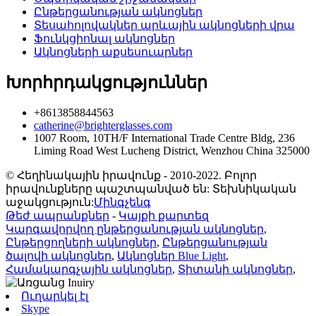
Ընթերցանության ակնոցներ
Տեսահոլովակներ արևային ակնոցների վրա
Ֆունկցիոնալ ակնոցներ
Ակնոցների աքսեսուարներ
Խորհրդակցություններ
+8613858844563
catherine@brighterglasses.com
1007 Room, 10TH/F International Trade Centre Bldg, 236
Liming Road West Lucheng District, Wenzhou China 325000
© Հեղինակային իրավունք - 2010-2022. Բոլոր
իրավունքները պաշտպանված են: Տեխնիկական
աջակցություն:
Մինգչենգ
Թեժ ապրանքներ
-
Կայքի քարտեզ
Կարգավորվող ընթերցանության ակնոցներ
,
Ընթերցողների ակնոցներ
,
Ընթերցանության
ծալովի ակնոցներ
,
Ակնոցներ Blue Light
,
Համակարգչային ակնոցներ
,
Տիտանի ակնոցներ
,
Ուղարկել էլ
Skype