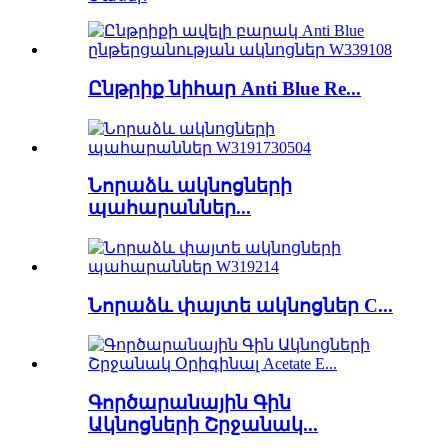
Ընթրիք նիհար Anti Blue Re...
Նորաձև ակնոցների
պահարաններ...
Նորաձև փայտե ակնոցներ C...
Գործարանային Գին
Ակնոցների Շրջանակ...