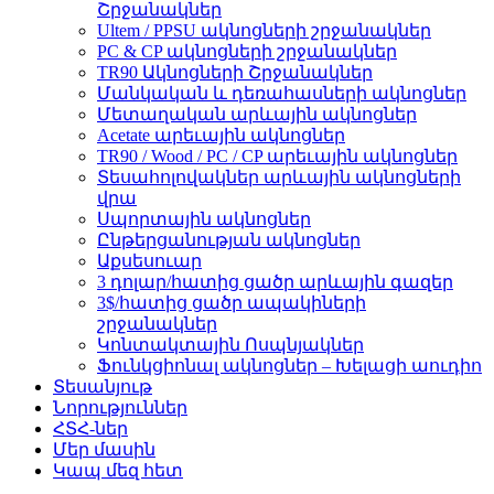
Շրջանակներ
Ultem / PPSU ակնոցների շրջանակներ
PC & CP ակնոցների շրջանակներ
TR90 Ակնոցների Շրջանակներ
Մանկական և դեռահասների ակնոցներ
Մետաղական արևային ակնոցներ
Acetate արեւային ակնոցներ
TR90 / Wood / PC / CP արեւային ակնոցներ
Տեսահոլովակներ արևային ակնոցների
վրա
Սպորտային ակնոցներ
Ընթերցանության ակնոցներ
Աքսեսուար
3 դոլար/հատից ցածր արևային գազեր
3$/հատից ցածր ապակիների
շրջանակներ
Կոնտակտային Ոսպնյակներ
Ֆունկցիոնալ ակնոցներ – Խելացի աուդիո
Տեսանյութ
Նորություններ
ՀՏՀ-ներ
Մեր մասին
Կապ մեզ հետ