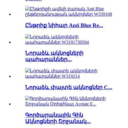
Ընթրիք նիհար Anti Blue Re...
Նորաձև ակնոցների
պահարաններ...
Նորաձև փայտե ակնոցներ C...
Գործարանային Գին
Ակնոցների Շրջանակ...