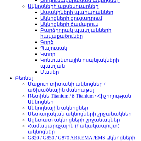
Արդյունաբերական ակնոցներ
Ակնոցների աքսեսուարներ
Ապակիների պահարաններ
Ակնոցների ցուցադրում
Ակնոցների ճամպրուկ
Բարձրորակ պատյանների
հավաքածուներ
Գործ
Պայուսակ
Կտոր
Կոնտակտային ոսպնյակների
պատյան
Մասեր
Բեռնել
Մաքուր տիտանի ակնոցներ /
ածխածնային մանրաթել
Ռետինե Titanium / ß Titanium / Հիշողության
Ակնոցներ
Անկողնային ակնոցներ
Մետաղական ակնոցների շրջանակներ
Ացետատ ակնոցների շրջանակներ
Համակարգչային (հակակապույտ)
ակնոցներ
G820 / G850 / G870 ARKEMA /EMS Ակնոցների