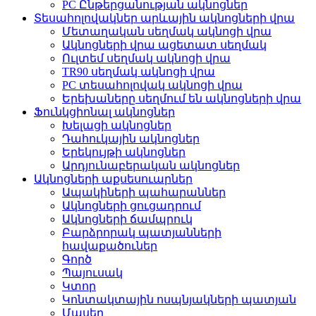
PC Ընթերցանության ակնոցներ
Տեսահոլովակներ արևային ակնոցների վրա
Մետաղական սեղմակ ակնոցի վրա
Ակնոցների վրա ացետատ սեղմակ
Ուլտեմ սեղմակ ակնոցի վրա
TR90 սեղմակ ակնոցի վրա
PC տեսահոլովակ ակնոցի վրա
Երեխաները սեղմում են ակնոցների վրա
Ֆունկցիոնալ ակնոցներ
Խելացի ակնոցներ
Դահուկային ակնոցներ
Երեկույթի ակնոցներ
Արդյունաբերական ակնոցներ
Ակնոցների աքսեսուարներ
Ապակիների պահարաններ
Ակնոցների ցուցադրում
Ակնոցների ճամպրուկ
Բարձրորակ պատյանների
հավաքածուներ
Գործ
Պայուսակ
Կտոր
Կոնտակտային ոսպնյակների պատյան
Մասեր