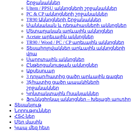
Շրջանակներ
Ultem / PPSU ակնոցների շրջանակներ
PC & CP ակնոցների շրջանակներ
TR90 Ակնոցների Շրջանակներ
Մանկական և դեռահասների ակնոցներ
Մետաղական արևային ակնոցներ
Acetate արեւային ակնոցներ
TR90 / Wood / PC / CP արեւային ակնոցներ
Տեսահոլովակներ արևային ակնոցների
վրա
Սպորտային ակնոցներ
Ընթերցանության ակնոցներ
Աքսեսուար
3 դոլար/հատից ցածր արևային գազեր
3$/հատից ցածր ապակիների
շրջանակներ
Կոնտակտային Ոսպնյակներ
Ֆունկցիոնալ ակնոցներ – Խելացի աուդիո
Տեսանյութ
Նորություններ
ՀՏՀ-ներ
Մեր մասին
Կապ մեզ հետ