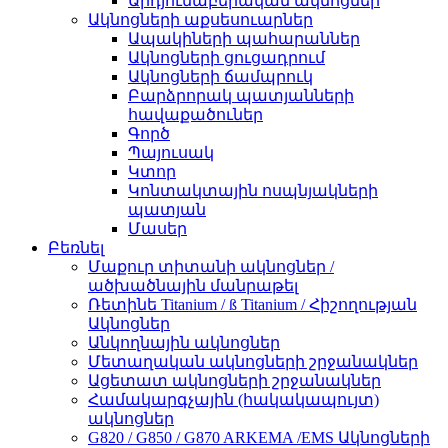
Արդյունաբերական ակնոցներ
Ակնոցների աքսեսուարներ
Ապակիների պահարաններ
Ակնոցների ցուցադրում
Ակնոցների ճամպրուկ
Բարձրորակ պատյանների
հավաքածուներ
Գործ
Պայուսակ
Կտոր
Կոնտակտային ոսպնյակների
պատյան
Մասեր
Բեռնել
Մաքուր տիտանի ակնոցներ /
ածխածնային մանրաթել
Ռետինե Titanium / ß Titanium / Հիշողության
Ակնոցներ
Անկողնային ակնոցներ
Մետաղական ակնոցների շրջանակներ
Ացետատ ակնոցների շրջանակներ
Համակարգչային (հակակապույտ)
ակնոցներ
G820 / G850 / G870 ARKEMA /EMS Ակնոցների