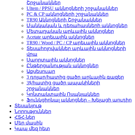
Շրջանակներ
Ultem / PPSU ակնոցների շրջանակներ
PC & CP ակնոցների շրջանակներ
TR90 Ակնոցների Շրջանակներ
Մանկական և դեռահասների ակնոցներ
Մետաղական արևային ակնոցներ
Acetate արեւային ակնոցներ
TR90 / Wood / PC / CP արեւային ակնոցներ
Տեսահոլովակներ արևային ակնոցների
վրա
Սպորտային ակնոցներ
Ընթերցանության ակնոցներ
Աքսեսուար
3 դոլար/հատից ցածր արևային գազեր
3$/հատից ցածր ապակիների
շրջանակներ
Կոնտակտային Ոսպնյակներ
Ֆունկցիոնալ ակնոցներ – Խելացի աուդիո
Տեսանյութ
Նորություններ
ՀՏՀ-ներ
Մեր մասին
Կապ մեզ հետ