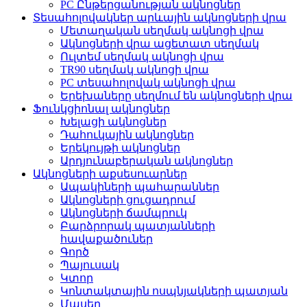
PC Ընթերցանության ակնոցներ
Տեսահոլովակներ արևային ակնոցների վրա
Մետաղական սեղմակ ակնոցի վրա
Ակնոցների վրա ացետատ սեղմակ
Ուլտեմ սեղմակ ակնոցի վրա
TR90 սեղմակ ակնոցի վրա
PC տեսահոլովակ ակնոցի վրա
Երեխաները սեղմում են ակնոցների վրա
Ֆունկցիոնալ ակնոցներ
Խելացի ակնոցներ
Դահուկային ակնոցներ
Երեկույթի ակնոցներ
Արդյունաբերական ակնոցներ
Ակնոցների աքսեսուարներ
Ապակիների պահարաններ
Ակնոցների ցուցադրում
Ակնոցների ճամպրուկ
Բարձրորակ պատյանների
հավաքածուներ
Գործ
Պայուսակ
Կտոր
Կոնտակտային ոսպնյակների պատյան
Մասեր