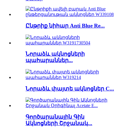
Ընթրիք նիհար Anti Blue Re...
Նորաձև ակնոցների
պահարաններ...
Նորաձև փայտե ակնոցներ C...
Գործարանային Գին
Ակնոցների Շրջանակ...