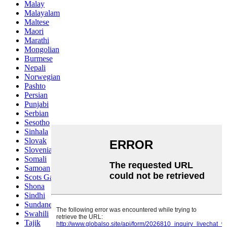
Malay
Malayalam
Maltese
Maori
Marathi
Mongolian
Burmese
Nepali
Norwegian
Pashto
Persian
Punjabi
Serbian
Sesotho
Sinhala
Slovak
Slovenian
Somali
Samoan
Scots Gaelic
Shona
Sindhi
Sundanese
Swahili
Tajik